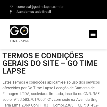
comercial@gotimelapse.com.br
Atendemos todo Brasil
TERMOS E CONDIÇÕES
GERAIS DO SITE – GO TIME
LAPSE
Estes Termos e condições aplicam-se ao uso dos serviços
oferecidos por Go Time Lapse Locação de Câmeras de
Filmagem LTDA, sociedade limitada, inscrita no CNPJ/ME
sob o nº 33.683.701/0001-21, com sede na Avenida Brig
Faria Lima 2369 Conj 1103 – Compl.2365 – CEP: 01452-